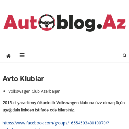
Autoblog.Az
Rəqəmsal Avtomobil Dərgisi
Avto Klublar
Volkswagen Club Azerbaijan
2015-ci yaradılmış ölkənin ilk Volkswagen klubuna üzv olmaq üçün
aşağıdakı linkdən istifadə edə bilərsiniz.
https://www.facebook.com/groups/1655450348010070/?