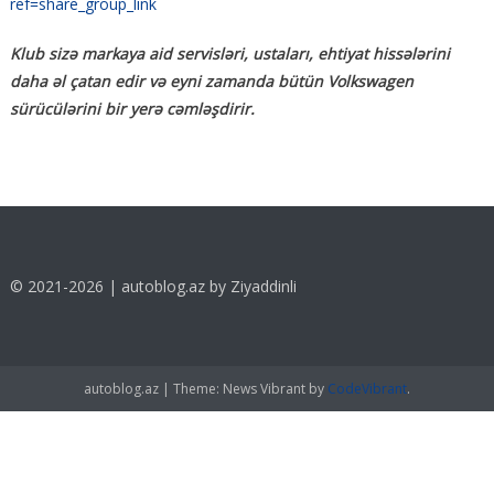
ref=share_group_link
Klub sizə markaya aid servisləri, ustaları, ehtiyat hissələrini
daha əl çatan edir və eyni zamanda bütün Volkswagen
sürücülərini bir yerə cəmləşdirir.
© 2021-2026 | autoblog.az by Ziyaddinli
autoblog.az
|
Theme: News Vibrant by
CodeVibrant
.