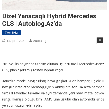
Dizel Yanacaqlı Hybrid Mercedes
CLS | Autoblog.Az’da
#Yeniliklər
0
13 Aprel 2021
AutoBlog
2017-ci ilin payızında təqdim olunan üçüncü nəsil Mercedes-Benz
CLS, planlaşdırılmış restaylinqdən keçdi.
Xaricdən model dəyişdirilmiş hava girişləri ilə ön bamper, üç ölçülü
naxışlı bir radiator barmaqlığı,yenilənmiş difüzörü ilə arxa bamper,
fərqli dizayndakı təkərlər və eyni zamanda yeni mavi metal gövdə
rəngi. Həmişə olduğu kimi, AMG Line üslubu olan avtomobillər də
yenidən dizayn edilmişdir.