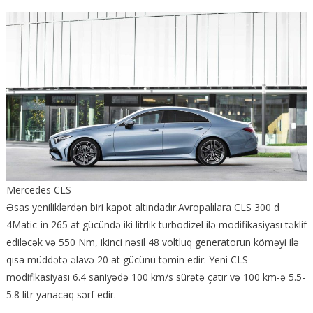
Mercedes CLS
Əsas yeniliklərdən biri kapot altındadır.Avropalılara CLS 300 d
4Matic-in 265 at gücündə iki litrlik turbodizel ilə modifikasiyası təklif
ediləcək və 550 Nm, ikinci nəsil 48 voltluq generatorun köməyi ilə
qısa müddətə əlavə 20 at gücünü təmin edir. Yeni CLS
modifikasiyası 6.4 saniyədə 100 km/s sürətə çatır və 100 km-ə 5.5-
5.8 litr yanacaq sərf edir.