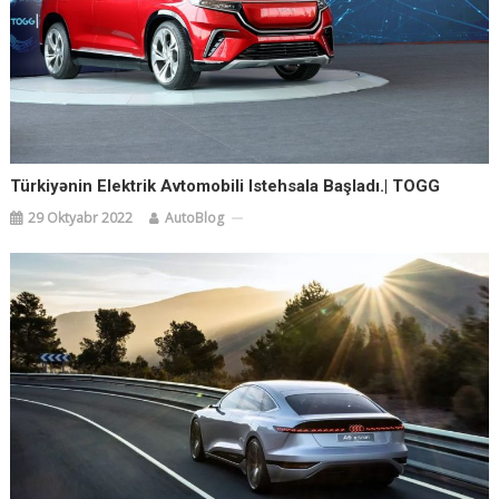
Türkiyənin Elektrik Avtomobili Istehsala Başladı.| TOGG
29 Oktyabr 2022
AutoBlog