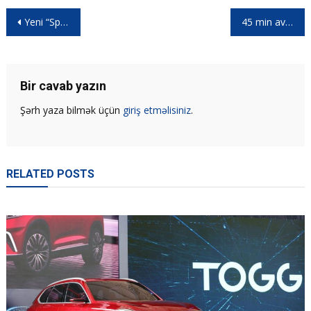
Yeni “Sportage” belə ola bilər…
45 min avroluq tanımadığımız avtomobil | DS 9
Bir cavab yazın
Şərh yaza bilmək üçün
giriş etməlisiniz
.
RELATED POSTS