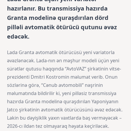
hazırlanır. Bu transmissiya hazırda
Granta modelinə quraşdırılan dörd
pilləli avtomatik ötürücü qutunu əvəz
edəcək.
Lada Granta avtomatik ötürücüsü yeni variatorla
əvəzlənəcək. Lada-nın ən məşhur modeli üçün yeni
sürətlər qutusu haqqında “AvtoVAZ” şirkətinin vitse-
prezidenti Dmitri Kostromin məlumat verib. Onun
sözlərinə görə, “Cənub avtomobili” nəşrinin
məlumatında bildirilir ki, yeni pilləsiz transmissiya
hazırda Granta modelinə quraşdırılan Yaponiyanın
Jatco şirkətinin avtomatik ötürücüsünü əvəz edəcək.
Lakin bu dəyişiklik yaxın vaxtlarda baş verməyəcək –
2026-cı ildən tez olmayaraq həyata keçiriləcək.