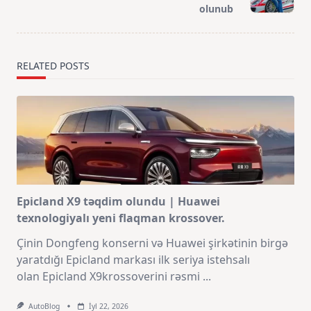
olunub
RELATED POSTS
Epicland X9 təqdim olundu | Huawei
texnologiyalı yeni flaqman krossover.
Çinin Dongfeng konserni və Huawei şirkətinin birgə
yaratdığı Epicland markası ilk seriya istehsalı
olan Epicland X9krossoverini rəsmi
...
AutoBlog
İyl 22, 2026