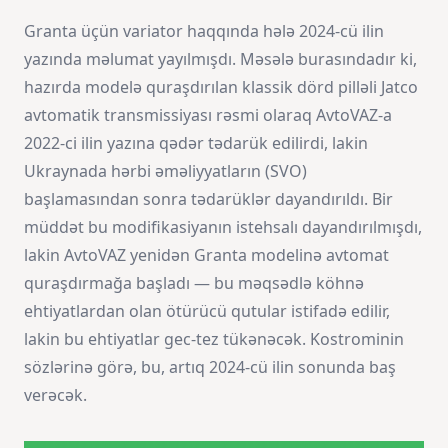
Granta üçün variator haqqında hələ 2024-cü ilin
yazında məlumat yayılmışdı. Məsələ burasındadır ki,
hazırda modelə quraşdırılan klassik dörd pilləli Jatco
avtomatik transmissiyası rəsmi olaraq AvtoVAZ-a
2022-ci ilin yazına qədər tədarük edilirdi, lakin
Ukraynada hərbi əməliyyatların (SVO)
başlamasından sonra tədarüklər dayandırıldı. Bir
müddət bu modifikasiyanın istehsalı dayandırılmışdı,
lakin AvtoVAZ yenidən Granta modelinə avtomat
quraşdırmağa başladı — bu məqsədlə köhnə
ehtiyatlardan olan ötürücü qutular istifadə edilir,
lakin bu ehtiyatlar gec-tez tükənəcək. Kostrominin
sözlərinə görə, bu, artıq 2024-cü ilin sonunda baş
verəcək.