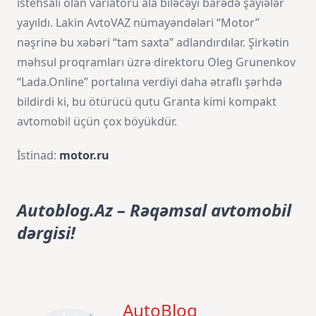
istehsalı olan variatoru ala biləcəyi barədə şayiələr
yayıldı. Lakin AvtoVAZ nümayəndələri “Motor”
nəşrinə bu xəbəri “tam saxta” adlandırdılar. Şirkətin
məhsul proqramları üzrə direktoru Oleg Grunenkov
“Lada.Online” portalına verdiyi daha ətraflı şərhdə
bildirdi ki, bu ötürücü qutu Granta kimi kompakt
avtomobil üçün çox böyükdür.
İstinad:
motor.ru
Autoblog.Az – Rəqəmsal avtomobil
dərgisi!
AutoBlog