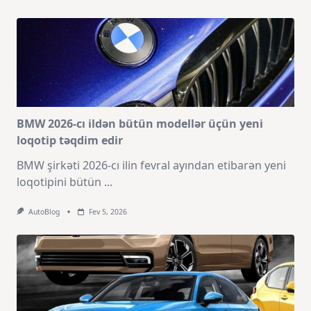
BMW 2026-cı ildən bütün modellər üçün yeni
loqotip təqdim edir
BMW şirkəti 2026-cı ilin fevral ayından etibarən yeni
loqotipini bütün
...
AutoBlog
Fev 5, 2026