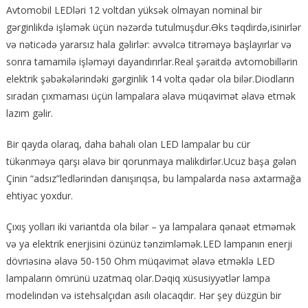
Avtomobil LEDləri 12 voltdan yüksək olmayan nominal bir
gərginlikdə işləmək üçün nəzərdə tutulmuşdur.Əks təqdirdə,isinirlər
və nəticədə yararsız hala gəlirlər: əvvəlcə titrəməyə başlayırlar və
sonra tamamilə işləməyi dayandırırlar.Real şəraitdə avtomobillərin
elektrik şəbəkələrindəki gərginlik 14 volta qədər ola bilər.Diodların
sıradan çıxmaması üçün lampalara əlavə müqavimət əlavə etmək
lazım gəlir.
Bir qayda olaraq, daha bahalı olan LED lampalar bu cür
tükənməyə qarşı əlavə bir qorunmaya malikdirlər.Ucuz başa gələn
Çinin “adsız”ledlərindən danışırıqsa, bu lampalarda nəsə axtarmağa
ehtiyac yoxdur.
Çıxış yolları iki variantda ola bilər – ya lampalara qənaət etməmək
və ya elektrik enerjisini özünüz tənzimləmək.LED lampanın enerji
dövriəsinə əlavə 50-150 Ohm müqavimət əlavə etməklə LED
lampaların ömrünü uzatmaq olar.Dəqiq xüsusiyyətlər lampa
modelindən və istehsalçıdan asılı olacaqdır. Hər şey düzgün bir