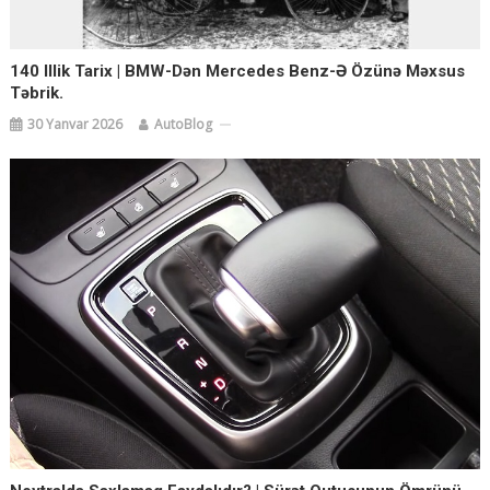
140 Illik Tarix | BMW-Dən Mercedes Benz-Ə Özünə Məxsus
Təbrik.
30 Yanvar 2026
AutoBlog