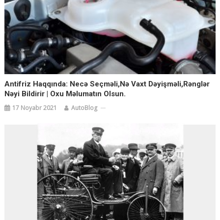
Antifriz Haqqında: Necə Seçməli,nə Vaxt Dəyişməli,rənglər
Nəyi Bildirir | Oxu Məlumatın Olsun.
17 Noyabr 2021
AutoBlog