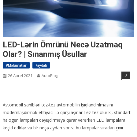
LED-Lərin Ömrünü Necə Uzatmaq
Olar? | Sınanmış Üsullar
#Məlumatlar
Faydalı
0
26 Aprel 2021
AutoBlog
Avtomobil sahibləri tez-tez avtomobilin işıqlandırılmasını
modernləşdirmək ehtiyacı ilə qarşılaşırlar.Tez-tez olur ki, standart
halogen lampaları dəyişdirməyə qərar verərkən LED lampalara
keçid edirlər və bir neçə aydan sonra bu lampalar sıradan çıxır.