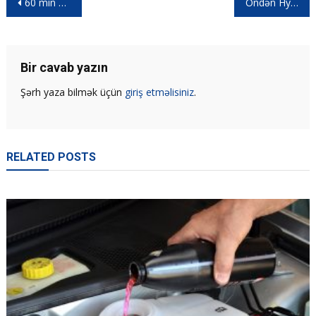
60 min manata Niva? | Niva Bronto…
Öndən Hyundai, arxadan Lada.
Bir cavab yazın
Şərh yaza bilmək üçün
giriş etməlisiniz
.
RELATED POSTS