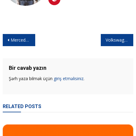
Mercedes,Volkswagen, Toyota və General Motors Rusiyada məhkəməyə verildi.
Volkswagen ID.4 modelini ABŞ-da istehsal edəcək | Qiymətlərdə enmə gözlənilir.
Bir cavab yazın
Şərh yaza bilmək üçün
giriş etməlisiniz
.
RELATED POSTS