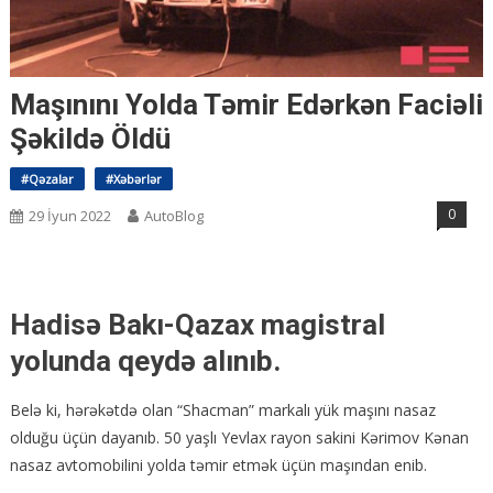
Maşınını Yolda Təmir Edərkən Faciəli
Şəkildə Öldü
#Qəzalar
#Xəbərlər
0
29 İyun 2022
AutoBlog
Hadisə Bakı-Qazax magistral
yolunda qeydə alınıb.
Belə ki, hərəkətdə olan “Shacman” markalı yük maşını nasaz
olduğu üçün dayanıb. 50 yaşlı Yevlax rayon sakini Kərimov Kənan
nasaz avtomobilini yolda təmir etmək üçün maşından enib.