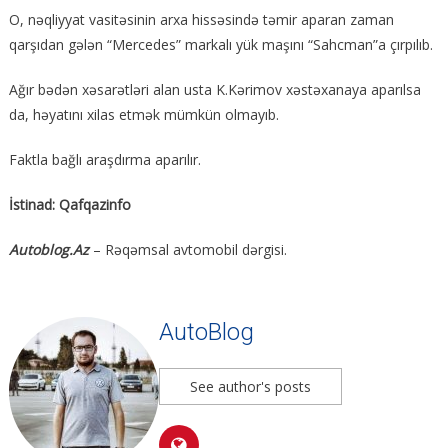
O, nəqliyyat vasitəsinin arxa hissəsində təmir aparan zaman
qarşıdan gələn “Mercedes” markalı yük maşını “Sahcman”a çırpılıb.
Ağır bədən xəsarətləri alan usta K.Kərimov xəstəxanaya aparılsa
da, həyatını xilas etmək mümkün olmayıb.
Faktla bağlı araşdırma aparılır.
İstinad: Qafqazinfo
Autoblog.Az
– Rəqəmsal avtomobil dərgisi.
AutoBlog
See author's posts