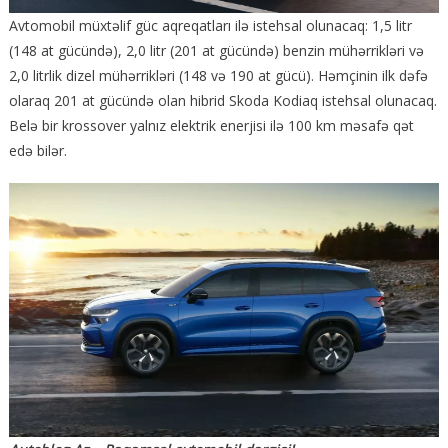
Avtomobil müxtəlif güc aqreqatları ilə istehsal olunacaq: 1,5 litr
(148 at gücündə), 2,0 litr (201 at gücündə) benzin mühərrikləri və
2,0 litrlik dizel mühərrikləri (148 və 190 at gücü). Həmçinin ilk dəfə
olaraq 201 at gücündə olan hibrid Skoda Kodiaq istehsal olunacaq.
Belə bir krossover yalnız elektrik enerjisi ilə 100 km məsafə qət
edə bilər.