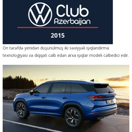
Ön tərəfdə yenidən düşünülmüş iki səviyyəli işıqlandırma
texnologiyası və diqqəti cəlb edən arxa işıqlar modeli cəlbedici edir.