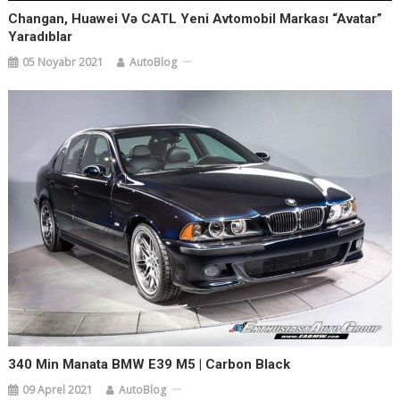
Changan, Huawei Və CATL Yeni Avtomobil Markası “Avatar”
Yaradıblar
05 Noyabr 2021
AutoBlog
340 Min Manata BMW E39 M5 | Carbon Black
09 Aprel 2021
AutoBlog