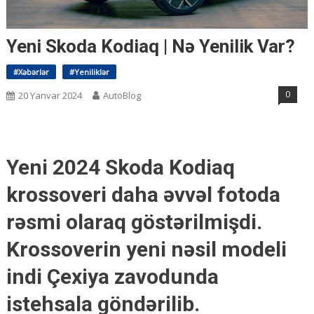
Yeni Skoda Kodiaq | Nə Yenilik Var?
#Xəbərlər
#Yeniliklər
0
20 Yanvar 2024
AutoBlog
Yeni 2024 Skoda Kodiaq
krossoveri daha əvvəl fotoda
rəsmi olaraq göstərilmişdi.
Krossoverin yeni nəsil modeli
indi Çexiya zavodunda
istehsala göndərilib.