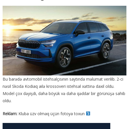
Bu barədə avtomobil istehsalçısının saytında məlumat verilib. 2-ci
nəsil Skoda Kodiaq ailə krossoveri istehsal xəttinə daxil oldu.
Model çox dəyişdi, daha böyük və daha qəddar bir görünüşə sahib
oldu.
Reklam:
Kluba üzv olmaq üçün fotoya toxun