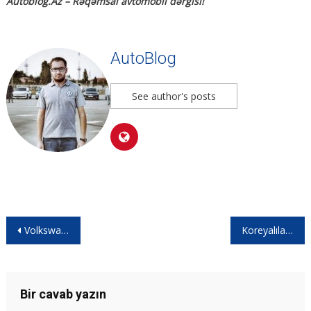
Autoblog.Az – Rəqəmsal avtomobil dərgisi!
AutoBlog
See author's posts
Volkswagen Passat 2024 | Sedan kuzovda!
Koreyalıların planı nədir? | Hyundai Bayon
Bir cavab yazın