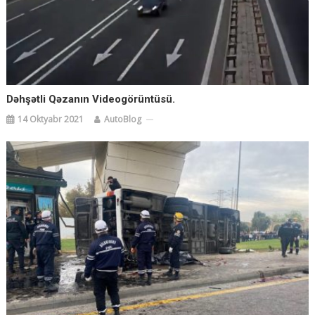
Dəhşətli Qəzanın Videogörüntüsü.
14 Oktyabr 2021
AutoBlog