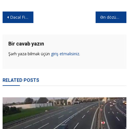
Dəcəl Fiat | Abarth 595
Ən dözümlü krossoverlər | Toyota sonuncu oldu
Bir cavab yazın
Şərh yaza bilmək üçün
giriş etməlisiniz
.
RELATED POSTS