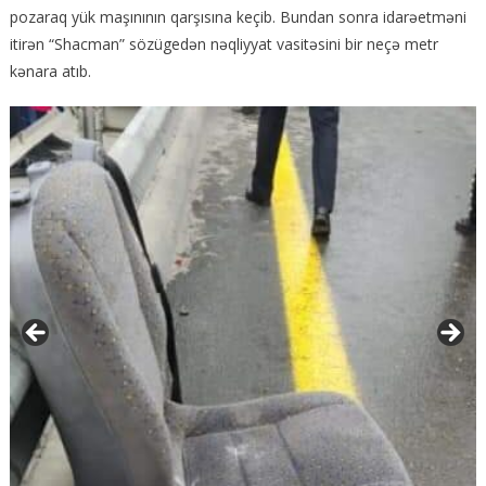
pozaraq yük maşınının qarşısına keçib. Bundan sonra idarəetməni
itirən “Shacman” sözügedən nəqliyyat vasitəsini bir neçə metr
kənara atıb.