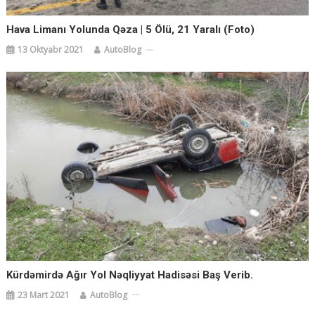
Hava Limanı Yolunda Qəza | 5 Ölü, 21 Yaralı (Foto)
13 Oktyabr 2021
AutoBlog
Kürdəmirdə Ağır Yol Nəqliyyat Hadisəsi Baş Verib.
23 Mart 2021
AutoBlog