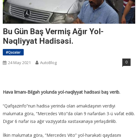
Bu Gün Baş Vermiş Ağır Yol-
Nəqliyyat Hadisəsi.
#Qəzalar
0
24 May 2021
AutoBlog
Hava limanı-Bilgəh yolunda yol-nəqliyyat hadisəsi baş verib.
“Qafqazinfo”nun hadisə yerində olan əməkdaşının verdiyi
məlumata görə, “Mercedes Vito”da olan 9 nəfərdən 3-ü vəfat edib.
Digər 6 nəfər isə ağır vəziyyətdə xəstəxanaya yerləşdirilib.
İlkin məlumata görə, “Mercedes Vito” yol-hərəkəti qaydasını